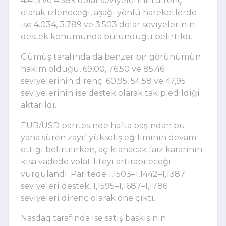
4.413 ve 4.589 dolar seviyelerinin direnç
olarak izleneceği, aşağı yönlü hareketlerde
ise 4.034, 3.789 ve 3.503 dolar seviyelerinin
destek konumunda bulunduğu belirtildi.
Gümüş tarafında da benzer bir görünümün
hakim olduğu, 69,00, 76,50 ve 85,46
seviyelerinin direnç; 60,95, 54,58 ve 47,95
seviyelerinin ise destek olarak takip edildiği
aktarıldı.
EUR/USD paritesinde hafta başından bu
yana süren zayıf yükseliş eğiliminin devam
ettiği belirtilirken, açıklanacak faiz kararının
kısa vadede volatiliteyi artırabileceği
vurgulandı. Paritede 1,1503–1,1442–1,1387
seviyeleri destek, 1,1595–1,1687–1,1786
seviyeleri direnç olarak öne çıktı.
Nasdaq tarafında ise satış baskısının