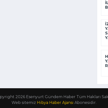
I
B
İ
Y
S
Y
H
Y
R
pyright 2026 Esenyurt Gündem Haber Tüm Hakları Sakl
Web sitemiz
Hibya Haber Ajansı
Abonesidir.