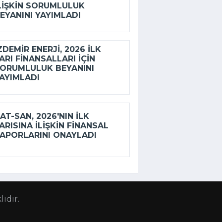
LIŞKIN SORUMLULUK
EYANINI YAYIMLADI
ZDEMİR ENERJI, 2026 ILK
ARI FINANSALLARI IÇIN
ORUMLULUK BEYANINI
AYIMLADI
AT-SAN, 2026'NIN ILK
ARISINA ILIŞKIN FINANSAL
APORLARINI ONAYLADI
ıdır.