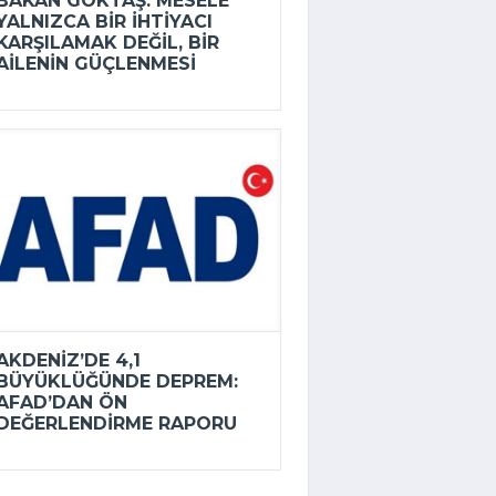
BAKAN GÖKTAŞ: MESELE
YALNIZCA BIR IHTIYACI
KARŞILAMAK DEĞIL, BIR
AILENIN GÜÇLENMESI
AKDENIZ’DE 4,1
BÜYÜKLÜĞÜNDE DEPREM:
AFAD’DAN ÖN
DEĞERLENDIRME RAPORU