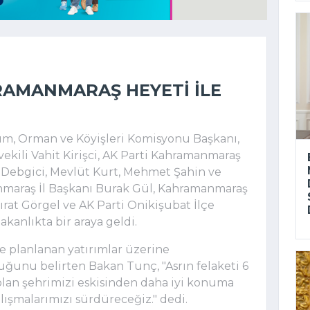
RAMANMARAŞ HEYETI ILE
m, Orman ve Köyişleri Komisyonu Başkanı,
ekili Vahit Kirişci, AK Parti Kahramanmaraş
l Debgici, Mevlüt Kurt, Mehmet Şahin ve
nmaraş İl Başkanı Burak Gül, Kahramanmaraş
rat Görgel ve AK Parti Onikişubat İlçe
kanlıkta bir araya geldi.
e planlanan yatırımlar üzerine
unu belirten Bakan Tunç, "Asrın felaketi 6
lan şehrimizi eskisinden daha iyi konuma
şmalarımızı sürdüreceğiz." dedi.