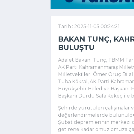
Tarih : 2025-11-05 00:24:21
BAKAN TUNÇ, KAH
BULUŞTU
Adalet Bakanı Tunç, TBMM Tarı
AK Parti Kahramanmaraş Milletv
Milletvekilleri Ömer Oruç Bila
Tuba Köksal, AK Parti Kahrama
Büyükşehir Belediye Başkanı Fı
Başkanı Durdu Safa Kekeç ile ba
Şehirde yürütülen çalışmalar v
değerlendirmelerde bulunulduğ
Şubat depremlerinin merkezi o
getirene kadar omuz omuza çalı