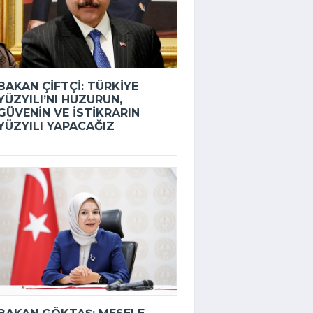
BAKAN ÇIFTÇI: TÜRKIYE
YÜZYILI’NI HUZURUN,
GÜVENIN VE ISTIKRARIN
YÜZYILI YAPACAĞIZ