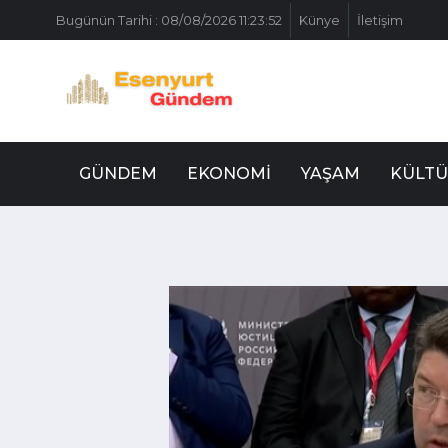
Bugünün Tarihi : 08/08/2026 11:23:52
Künye
İletişim
GÜNDEM
EKONOMI
YAŞAM
KÜLTÜ