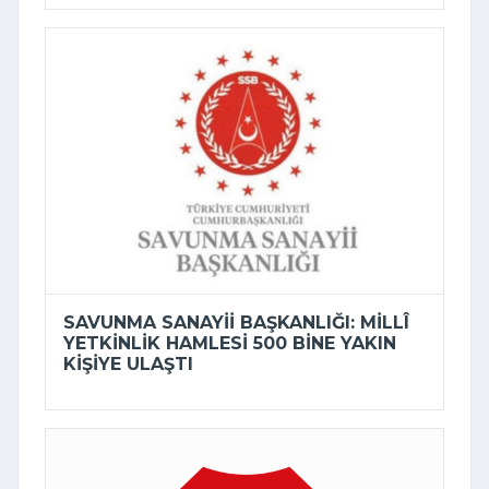
SAVUNMA SANAYII BAŞKANLIĞI: MILLÎ
YETKINLIK HAMLESI 500 BINE YAKIN
KIŞIYE ULAŞTI