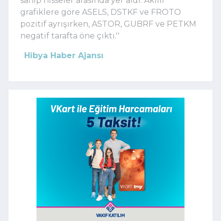
sahip hisseler arasında yer aldı. Akıllı
grafiklere göre ASELS, DSTKF ve FROTO
pozitif ayrışırken, ASTOR, GUBRF ve PETKM
negatif tarafta öne çıktı.''
Hibya Haber Ajansı