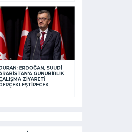
DURAN: ERDOĞAN, SUUDI
ARABISTAN’A GÜNÜBIRLIK
ÇALIŞMA ZIYARETI
GERÇEKLEŞTIRECEK