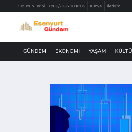
Bugünün Tarihi : 07/08/2026 00:16:05
Künye
İletişim
GÜNDEM
EKONOMI
YAŞAM
KÜLTÜ