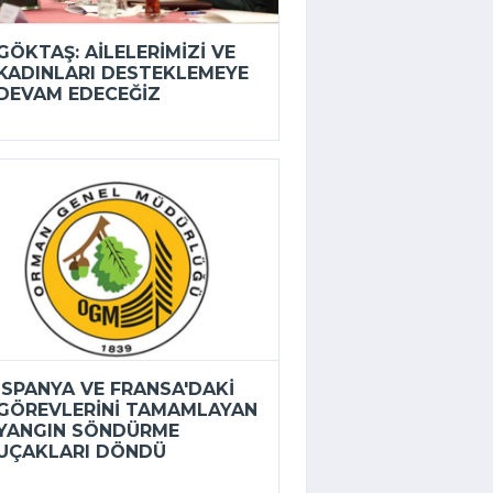
GÖKTAŞ: AILELERIMIZI VE
KADINLARI DESTEKLEMEYE
DEVAM EDECEĞIZ
İSPANYA VE FRANSA'DAKI
GÖREVLERINI TAMAMLAYAN
YANGIN SÖNDÜRME
UÇAKLARI DÖNDÜ