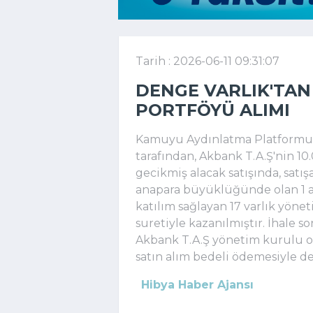
Tarih : 2026-06-11 09:31:07
DENGE VARLIK'TAN
PORTFÖYÜ ALIMI
Kamuyu Aydınlatma Platformuna
tarafından, Akbank T.A.Ş'nin 10.
gecikmiş alacak satışında, satı
anapara büyüklüğünde olan 1 ad
katılım sağlayan 17 varlık yönet
suretiyle kazanılmıştır. İhale 
Akbank T.A.Ş yönetim kurulu on
satın alım bedeli ödemesiyle devi
Hibya Haber Ajansı