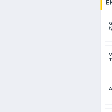
E
G
I
V
T
A