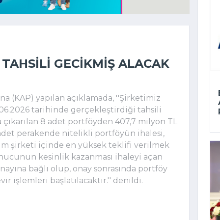
 TAHSILI GECIKMIŞ ALACAK
 (KAP) yapılan açıklamada, ''Şirketimiz
06.2026 tarihinde gerçekleştirdiği tahsili
şa çıkarılan 8 adet portföyden 407,7 milyon TL
et perakende nitelikli portföyün ihalesi,
im şirketi içinde en yüksek teklifi verilmek
sonucunun kesinlik kazanması ihaleyi açan
ayına bağlı olup, onay sonrasında portföy
r işlemleri başlatılacaktır.'' denildi.