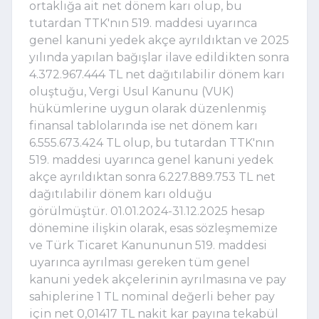
ortaklığa ait net dönem karı olup, bu
tutardan TTK'nın 519. maddesi uyarınca
genel kanuni yedek akçe ayrıldıktan ve 2025
yılında yapılan bağışlar ilave edildikten sonra
4.372.967.444 TL net dağıtılabilir dönem karı
oluştuğu, Vergi Usul Kanunu (VUK)
hükümlerine uygun olarak düzenlenmiş
finansal tablolarında ise net dönem karı
6.555.673.424 TL olup, bu tutardan TTK'nın
519. maddesi uyarınca genel kanuni yedek
akçe ayrıldıktan sonra 6.227.889.753 TL net
dağıtılabilir dönem karı olduğu
görülmüştür. 01.01.2024-31.12.2025 hesap
dönemine ilişkin olarak, esas sözleşmemize
ve Türk Ticaret Kanununun 519. maddesi
uyarınca ayrılması gereken tüm genel
kanuni yedek akçelerinin ayrılmasına ve pay
sahiplerine 1 TL nominal değerli beher pay
için net 0,01417 TL nakit kar payına tekabül