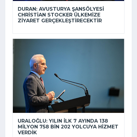
DURAN: AVUSTURYA ŞANSÖLYESI
CHRISTIAN STOCKER ÜLKEMIZE
ZIYARET GERÇEKLEŞTIRECEKTIR
URALOĞLU: YILIN ILK 7 AYINDA 138
MILYON 758 BIN 202 YOLCUYA HIZMET
VERDIK