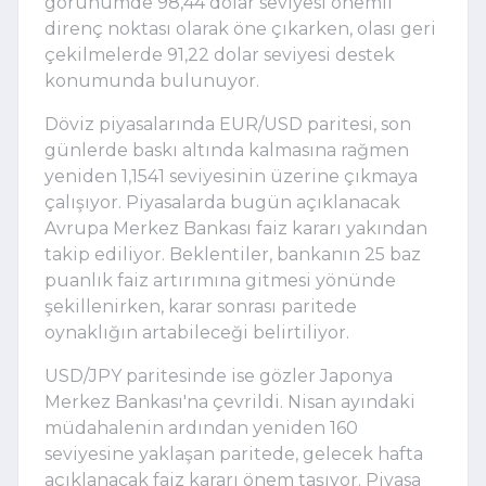
görünümde 98,44 dolar seviyesi önemli
direnç noktası olarak öne çıkarken, olası geri
çekilmelerde 91,22 dolar seviyesi destek
konumunda bulunuyor.
Döviz piyasalarında EUR/USD paritesi, son
günlerde baskı altında kalmasına rağmen
yeniden 1,1541 seviyesinin üzerine çıkmaya
çalışıyor. Piyasalarda bugün açıklanacak
Avrupa Merkez Bankası faiz kararı yakından
takip ediliyor. Beklentiler, bankanın 25 baz
puanlık faiz artırımına gitmesi yönünde
şekillenirken, karar sonrası paritede
oynaklığın artabileceği belirtiliyor.
USD/JPY paritesinde ise gözler Japonya
Merkez Bankası'na çevrildi. Nisan ayındaki
müdahalenin ardından yeniden 160
seviyesine yaklaşan paritede, gelecek hafta
açıklanacak faiz kararı önem taşıyor. Piyasa