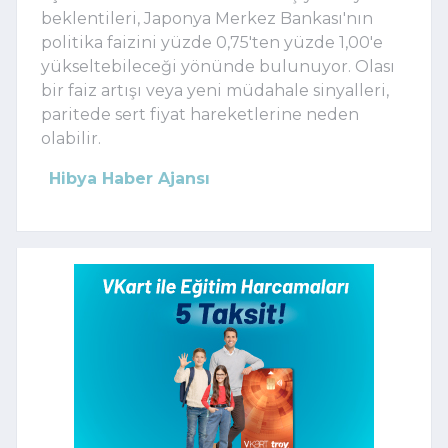
beklentileri, Japonya Merkez Bankası'nın
politika faizini yüzde 0,75'ten yüzde 1,00'e
yükseltebileceği yönünde bulunuyor. Olası
bir faiz artışı veya yeni müdahale sinyalleri,
paritede sert fiyat hareketlerine neden
olabilir.
Hibya Haber Ajansı