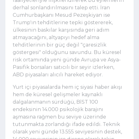
faaliyetleriyle ilişkilendirerek bu eylemlerin
derhal sonlandırılmasını talep etti. İran
Cumhurbaşkanı Mesud Pezeşkiyan ise
Trump'ın tehditlerine tepki göstererek,
ülkesinin baskılar karşısında geri adım
atmayacağını, altyapıyı hedef alma
tehditlerinin bir güç değil "çaresizlik
göstergesi" olduğunu savundu. Bu küresel
risk ortamında yeni günde Avrupa ve Asya-
Pasifik borsaları satıcılı bir seyir izlerken,
ABD piyasaları alıcılı hareket ediyor.
Yurt içi piyasalarda hem iç siyasi haber akışı
hem de küresel gelişmeler kaynaklı
dalgalanmanın sürdüğü, BİST 100
endeksinin 14.000 psikolojik barajını
aşmasına rağmen bu seviye üzerinde
tutunmakta zorlandığı ifade edildi. Teknik
olarak yeni günde 13.555 seviyesinin destek,