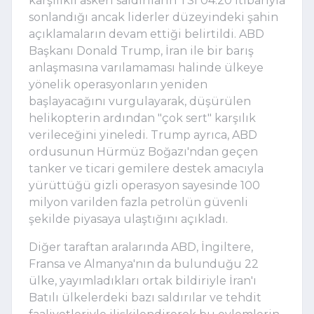
karşılıklı askeri saldırıların TSİ 04:20 itibarıyla
sonlandığı ancak liderler düzeyindeki şahin
açıklamaların devam ettiği belirtildi. ABD
Başkanı Donald Trump, İran ile bir barış
anlaşmasına varılamaması halinde ülkeye
yönelik operasyonların yeniden
başlayacağını vurgulayarak, düşürülen
helikopterin ardından "çok sert" karşılık
verileceğini yineledi. Trump ayrıca, ABD
ordusunun Hürmüz Boğazı'ndan geçen
tanker ve ticari gemilere destek amacıyla
yürüttüğü gizli operasyon sayesinde 100
milyon varilden fazla petrolün güvenli
şekilde piyasaya ulaştığını açıkladı.
Diğer taraftan aralarında ABD, İngiltere,
Fransa ve Almanya'nın da bulunduğu 22
ülke, yayımladıkları ortak bildiriyle İran'ı
Batılı ülkelerdeki bazı saldırılar ve tehdit