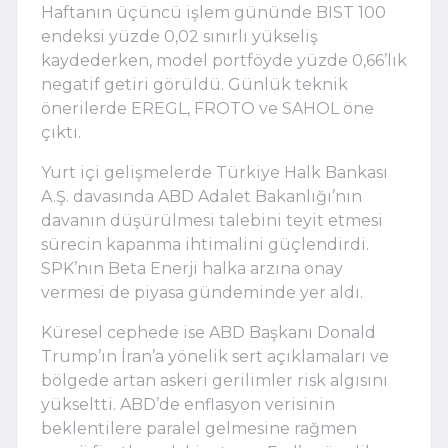
Haftanın üçüncü işlem gününde BIST 100
endeksi yüzde 0,02 sınırlı yükseliş
kaydederken, model portföyde yüzde 0,66’lık
negatif getiri görüldü. Günlük teknik
önerilerde EREGL, FROTO ve SAHOL öne
çıktı.
Yurt içi gelişmelerde
Türkiye Halk Bankası
A.Ş.
davasında ABD Adalet Bakanlığı’nın
davanın düşürülmesi talebini teyit etmesi
sürecin kapanma ihtimalini güçlendirdi.
SPK’nın
Beta Enerji
halka arzına onay
vermesi de piyasa gündeminde yer aldı.
Küresel cephede ise ABD Başkanı
Donald
Trump
’ın İran’a yönelik sert açıklamaları ve
bölgede artan askeri gerilimler risk algısını
yükseltti. ABD’de enflasyon verisinin
beklentilere paralel gelmesine rağmen