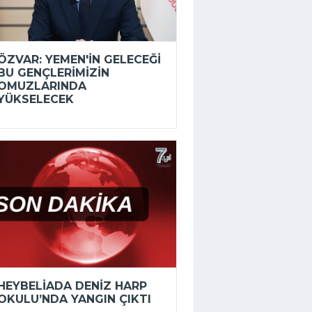
ÖZVAR: YEMEN'IN GELECEĞI
BU GENÇLERIMIZIN
OMUZLARINDA
YÜKSELECEK
HEYBELIADA DENIZ HARP
OKULU’NDA YANGIN ÇIKTI