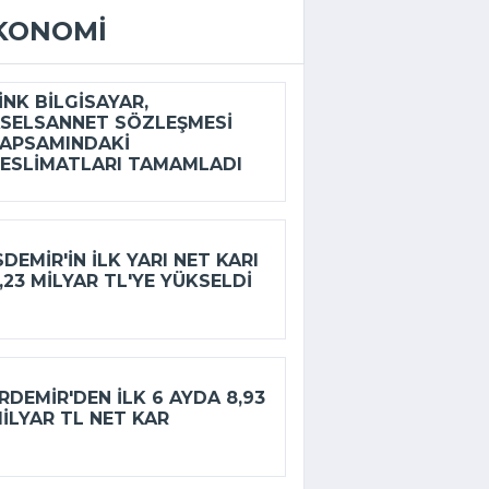
KONOMI
INK BILGISAYAR,
SELSANNET SÖZLEŞMESI
APSAMINDAKI
ESLIMATLARI TAMAMLADI
SDEMIR'IN ILK YARI NET KARI
,23 MILYAR TL'YE YÜKSELDI
RDEMIR'DEN ILK 6 AYDA 8,93
ILYAR TL NET KAR