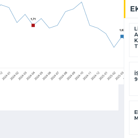
E
L
A
K
T
İ
9
E
M