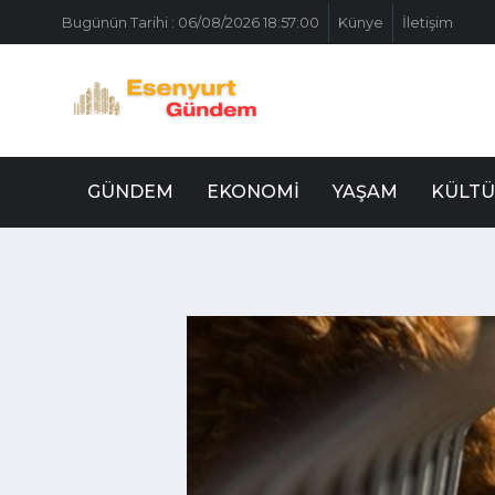
Bugünün Tarihi : 06/08/2026 18:57:00
Künye
İletişim
GÜNDEM
EKONOMI
YAŞAM
KÜLTÜ