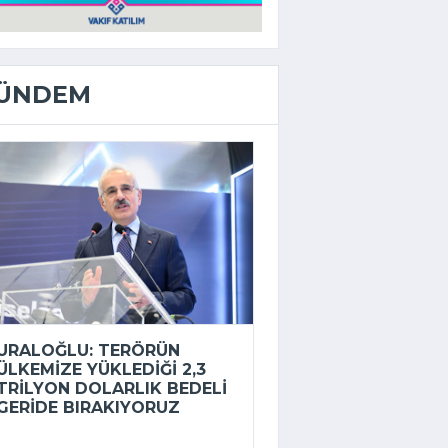
ÜNDEM
URALOĞLU: TERÖRÜN
ÜLKEMIZE YÜKLEDIĞI 2,3
TRILYON DOLARLIK BEDELI
GERIDE BIRAKIYORUZ