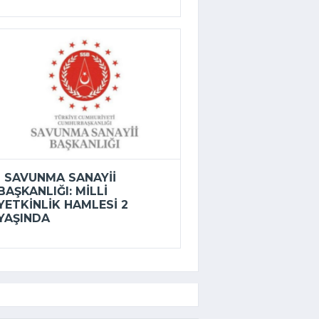
SAVUNMA SANAYII
BAŞKANLIĞI: MILLI
YETKINLIK HAMLESI 2
YAŞINDA