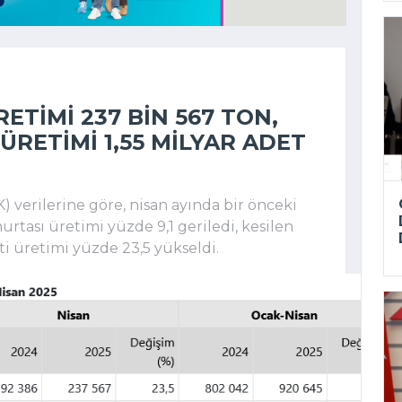
RETIMI 237 BIN 567 TON,
RETIMI 1,55 MILYAR ADET
) verilerine göre, nisan ayında bir önceki
urtası üretimi yüzde 9,1 geriledi, kesilen
ti üretimi yüzde 23,5 yükseldi.