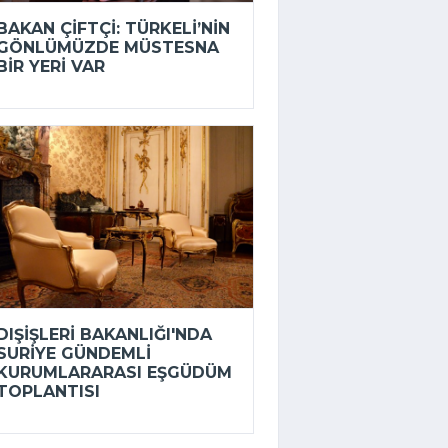
BAKAN ÇIFTÇI: TÜRKELI’NIN
GÖNLÜMÜZDE MÜSTESNA
BIR YERI VAR
DIŞIŞLERI BAKANLIĞI'NDA
SURIYE GÜNDEMLI
KURUMLARARASI EŞGÜDÜM
TOPLANTISI