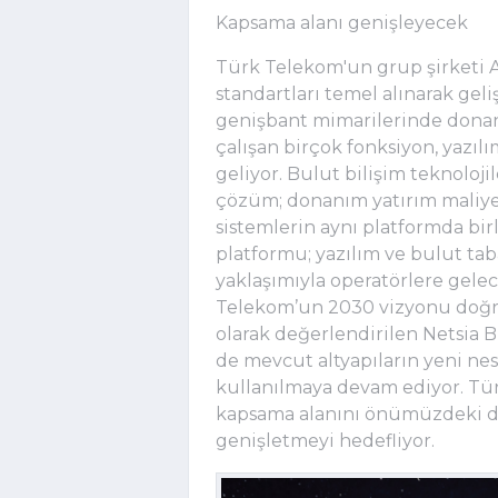
Kapsama alanı genişleyecek
Türk Telekom'un grup şirketi Arg
standartları temel alınarak geli
genişbant mimarilerinde donanı
çalışan birçok fonksiyon, yazılı
geliyor. Bulut bilişim teknoloji
çözüm; donanım yatırım maliyetle
sistemlerin aynı platformda birl
platformu; yazılım ve bulut taba
yaklaşımıyla operatörlere gelec
Telekom’un 2030 vizyonu doğrul
olarak değerlendirilen Netsia 
de mevcut altyapıların yeni nes
kullanılmaya devam ediyor. Tü
kapsama alanını önümüzdeki dön
genişletmeyi hedefliyor.