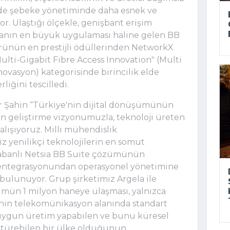
nde şebeke yönetiminde daha esnek ve 
. Ulaştığı ölçekle, genişbant erişim 
yanın en büyük uygulaması haline gelen BB 
ünün en prestijli ödüllerinden NetworkX 
lti-Gigabit Fibre Access Innovation" (Multi 
ovasyon) kategorisinde birincilik elde 
liğini tescilledi.
Şahin “Türkiye'nin dijital dönüşümünün 
rün geliştirme vizyonumuzla, teknoloji üreten 
alışıyoruz. Milli mühendislik 
iz yenilikçi teknolojilerin en somut 
tabanlı Netsia BB Suite çözümünün 
 entegrasyonundan operasyonel yönetimine 
ulunuyor. Grup şirketimiz Argela ile 
ümün 1 milyon haneye ulaşması, yalnızca 
e’nin telekomünikasyon alanında standart 
a uygun üretim yapabilen ve bunu küresel 
türebilen bir ülke olduğunun 