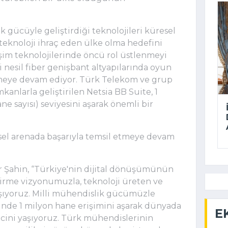
 gücüyle geliştirdiği teknolojileri küresel 
 teknoloji ihraç eden ülke olma hedefini 
işim teknolojilerinde öncü rol üstlenmeyi 
nesil fiber genişbant altyapılarında oyun 
irmeye devam ediyor. Türk Telekom ve grup 
mkanlarla geliştirilen Netsia BB Suite, 1 
ne sayısı) seviyesini aşarak önemli bir 
sel arenada başarıyla temsil etmeye devam 
Şahin, “Türkiye'nin dijital dönüşümünün 
tirme vizyonumuzla, teknoloji üreten ve 
ışıyoruz. Milli mühendislik gücümüzle 
inde 1 milyon hane erişimini aşarak dünyada 
E
ncini yaşıyoruz. Türk mühendislerinin 