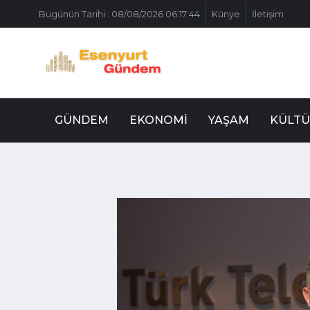
Bugünün Tarihi : 08/08/2026 06:17:44
Künye
İletişim
GÜNDEM
EKONOMI
YAŞAM
KÜLTÜ