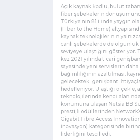
Açık kaynak kodlu, bulut tabanlı
fiber şebekelerin dönüşümünde 
Türkiye'nin 81 ilinde yaygın ol
(Fiber to the Home) altyapısında
kaynak teknolojilerinin yalnızc
canlı şebekelerde de olgunluk v
seviyeye ulaştığını gösteriyor
kez 2021 yılında ticari genişb
sayesinde yeni servislerin daha h
bağımlılığının azaltılması, kay
gelecekteki genişbant ihtiyaçla
hedefleniyor. Ulaştığı ölçekle, 
teknolojilerinde kendi alanın
konumuna ulaşan Netsia BB Su
prestijli ödüllerinden Network
Gigabit Fibre Access Innovation
İnovasyon) kategorisinde birinci
liderliğini tescilledi.