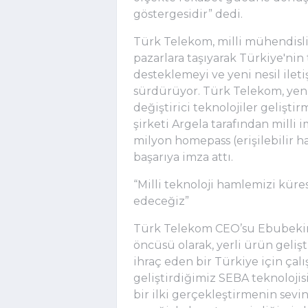
göstergesidir” dedi.
Türk Telekom, milli mühendislik
pazarlara taşıyarak Türkiye'nin
desteklemeyi ve yeni nesil ilet
sürdürüyor. Türk Telekom, yeni 
değiştirici teknolojiler gelişt
şirketi Argela tarafından milli i
milyon homepass (erişilebilir ha
başarıya imza attı.
“Milli teknoloji hamlemizi küre
edeceğiz”
Türk Telekom CEO’su Ebubekir 
öncüsü olarak, yerli ürün geliş
ihraç eden bir Türkiye için çal
geliştirdiğimiz SEBA teknolojis
bir ilki gerçekleştirmenin sevi