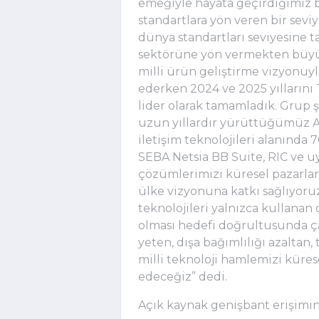
emeğiyle hayata geçirdiğimiz b
standartlara yön veren bir seviy
dünya standartları seviyesine 
sektörüne yön vermekten büyük
milli ürün geliştirme vizyonuyl
ederken 2024 ve 2025 yıllarını
lider olarak tamamladık. Grup şi
uzun yıllardır yürüttüğümüz Ar-
iletişim teknolojileri alanında 7
SEBA Netsia BB Suite, RIC ve u
çözümlerimizi küresel pazarlara
ülke vizyonuna katkı sağlıyoruz
teknolojileri yalnızca kullanan 
olması hedefi doğrultusunda ça
yeten, dışa bağımlılığı azaltan,
milli teknoloji hamlemizi küre
edeceğiz” dedi.
Açık kaynak genişbant erişimin