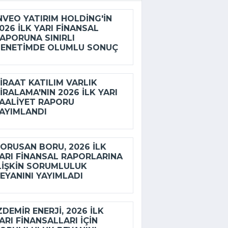
NVEO YATIRIM HOLDING'IN
026 ILK YARI FINANSAL
APORUNA SINIRLI
ENETIMDE OLUMLU SONUÇ
IRAAT KATILIM VARLIK
IRALAMA'NIN 2026 ILK YARI
AALIYET RAPORU
AYIMLANDI
ORUSAN BORU, 2026 ILK
ARI FINANSAL RAPORLARINA
LIŞKIN SORUMLULUK
EYANINI YAYIMLADI
ZDEMİR ENERJI, 2026 ILK
ARI FINANSALLARI IÇIN