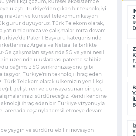
u yenilikçi çözüm, küresel ekosistemde 
eye ulaştı. Türkiye’den çıkan bir teknolojiyi 
I
taşımaktan ve küresel telekomünikasyon 
2
R
 gurur duyuyoruz. Türk Telekom olarak, 
D
a yatırımlarımıza ve çalışmalarımıza devam 
 Türkiye’de Patent Başvuru kategorisinde 
rketlerimiz Argela ve Netsia ile birlikte 
Z
Ge çalışmaları sayesinde 5G ve yeni nesil 
K
0'in üzerinde uluslararası patente sahibiz. 
F
Y
ydu bağımsız 5G senkronizasyonu gibi 
 taşıyor, Türkiye'nin teknoloji ihraç eden 
. Türk Telekom olarak ülkemizin yenilikçi 
B
değil, geliştiren ve dünyaya sunan bir güç 
Y
lışmalarımızı sürdüreceğiz. Kendi kendine 
I
 teknoloji ihraç eden bir Türkiye vizyonuyla 
B
sel arenada başarıyla temsil etmeye devam 
İ
de yaygın ve sürdürülebilir inovasyon
Y