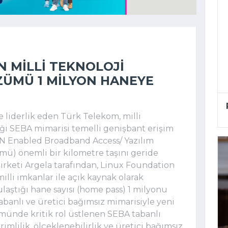
 MILLI TEKNOLOJI
ÖZÜMÜ 1 MILYON HANEYE
liderlik eden Türk Telekom, milli 
ği SEBA mimarisi temelli genişbant erişim 
N Enabled Broadband Access/ Yazılım 
ü) önemli bir kilometre taşını geride 
irketi Argela tarafından, Linux Foundation 
lli imkanlar ile açık kaynak olarak 
aştığı hane sayısı (home pass) 1 milyonu 
abanlı ve üretici bağımsız mimarisiyle yeni 
münde kritik rol üstlenen SEBA tabanlı 
imlilik, ölçeklenebilirlik ve üretici bağımsız 