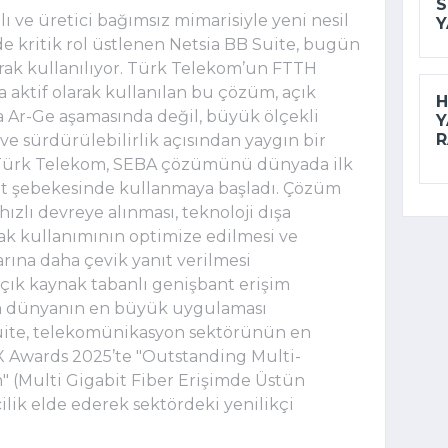
S
 ve üretici bağımsız mimarisiyle yeni nesil 
Y
kritik rol üstlenen Netsia BB Suite, bugün 
arak kullanılıyor. Türk Telekom’un FTTH 
 aktif olarak kullanılan bu çözüm, açık 
H
a Ar-Ge aşamasında değil, büyük ölçekli 
Y
R
e sürdürülebilirlik açısından yaygın bir 
. Türk Telekom, SEBA çözümünü dünyada ilk 
ant şebekesinde kullanmaya başladı. Çözüm 
ızlı devreye alınması, teknoloji dışa 
nak kullanımının optimize edilmesi ve 
rına daha çevik yanıt verilmesi 
açık kaynak tabanlı genişbant erişim 
da dünyanın en büyük uygulaması 
ite, telekomünikasyon sektörünün en 
X Awards 2025’te "Outstanding Multi-
" (Multi Gigabit Fiber Erişimde Üstün 
lik elde ederek sektördeki yenilikçi 