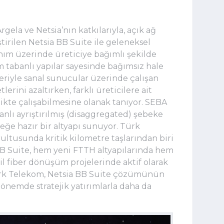
ela ve Netsia’nın katkılarıyla, açık ağ 
ştirilen Netsia BB Suite ile geleneksel 
m üzerinde üreticiye bağımlı şekilde 
m tabanlı yapılar sayesinde bağımsız hale 
leriyle sanal sunucular üzerinde çalışan 
rini azaltırken, farklı üreticilere ait 
ikte çalışabilmesine olanak tanıyor. SEBA 
nlı ayrıştırılmış (disaggregated) şebeke 
eğe hazır bir altyapı sunuyor. Türk 
tusunda kritik kilometre taşlarından biri 
BB Suite, hem yeni FTTH altyapılarında hem 
il fiber dönüşüm projelerinde aktif olarak 
rk Telekom, Netsia BB Suite çözümünün 
emde stratejik yatırımlarla daha da 