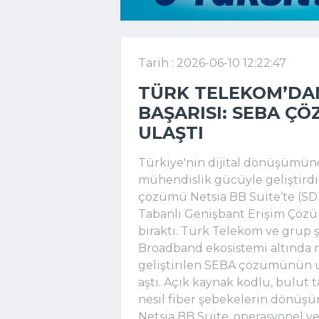
Tarih : 2026-06-10 12:22:47
TÜRK TELEKOM’DAN
BAŞARISI: SEBA Ç
ULAŞTI
Türkiye'nin dijital dönüşümüne 
mühendislik gücüyle geliştirdi
çözümü Netsia BB Suite’te (SD
Tabanlı Genişbant Erişim Çözüm
bıraktı. Türk Telekom ve grup ş
Broadband ekosistemi altında mi
geliştirilen SEBA çözümünün ul
aştı. Açık kaynak kodlu, bulut t
nesil fiber şebekelerin dönüşü
Netsia BB Suite, operasyonel ver