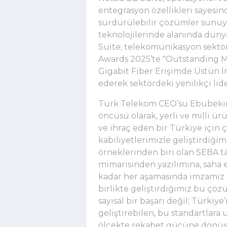
entegrasyon özellikleri sayesi
sürdürülebilir çözümler sunuyor
teknolojilerinde alanında dün
Suite, telekomünikasyon sektör
Awards 2025’te "Outstanding Mu
Gigabit Fiber Erişimde Üstün İn
ederek sektördeki yenilikçi lider
Türk Telekom CEO’su Ebubekir 
öncüsü olarak, yerli ve milli ü
ve ihraç eden bir Türkiye için ç
kabiliyetlerimizle geliştirdiğim
örneklerinden biri olan SEBA 
mimarisinden yazılımına, saha
kadar her aşamasında imzamız b
birlikte geliştirdiğimiz bu çöz
sayısal bir başarı değil; Türkiy
geliştirebilen, bu standartlar
ölçekte rekabet gücüne dönüş