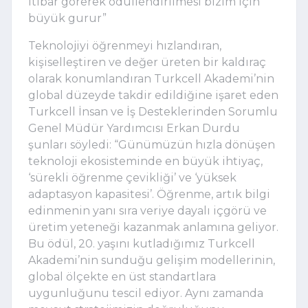
itibar görerek ödüllendirilmesi bizim için 
büyük gurur”
Teknolojiyi öğrenmeyi hızlandıran, 
kişiselleştiren ve değer üreten bir kaldıraç 
olarak konumlandıran Turkcell Akademi’nin 
global düzeyde takdir edildiğine işaret eden 
Turkcell İnsan ve İş Desteklerinden Sorumlu 
Genel Müdür Yardımcısı Erkan Durdu 
şunları söyledi: “Günümüzün hızla dönüşen 
teknoloji ekosisteminde en büyük ihtiyaç, 
‘sürekli öğrenme çevikliği’ ve ‘yüksek 
adaptasyon kapasitesi’. Öğrenme, artık bilgi 
edinmenin yanı sıra veriye dayalı içgörü ve 
üretim yeteneği kazanmak anlamına geliyor. 
Bu ödül, 20. yaşını kutladığımız Turkcell 
Akademi’nin sunduğu gelişim modellerinin, 
global ölçekte en üst standartlara 
uygunluğunu tescil ediyor. Aynı zamanda 