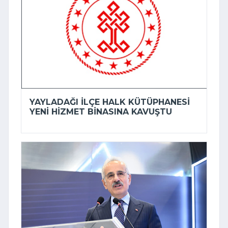
YAYLADAĞI İLÇE HALK KÜTÜPHANESI
YENI HIZMET BINASINA KAVUŞTU