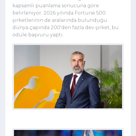
kapsamlı puanlama sonucuna göre 
belirleniyor. 2026 yılında Fortune 500 
şirketlerinin de aralarında bulunduğu 
dünya çapında 200’den fazla dev şirket, bu 
ödüle başvuru yaptı.