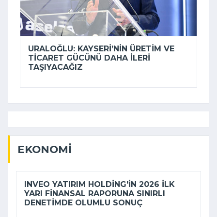
URALOĞLU: KAYSERI’NIN ÜRETIM VE
TICARET GÜCÜNÜ DAHA ILERI
TAŞIYACAĞIZ
EKONOMI
INVEO YATIRIM HOLDING'IN 2026 ILK
YARI FINANSAL RAPORUNA SINIRLI
DENETIMDE OLUMLU SONUÇ